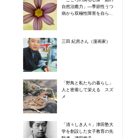
自然治癒力」―季節性うつ
病から双極性障害を自ら...
三田 紀房さん（漫画家）
「野鳥と私たちの暮らし」
人と密着して栄える スズ
メ
「清々しき人々」津田塾大
学を創設した女子教育の先