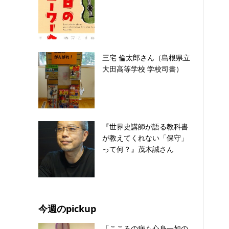
三宅 倫太郎さん（島根県立
大田高等学校 学校司書）
『世界史講師が語る教科書
が教えてくれない「保守」
って何？』茂木誠さん
今週のpickup
「こころの病も心身一如の