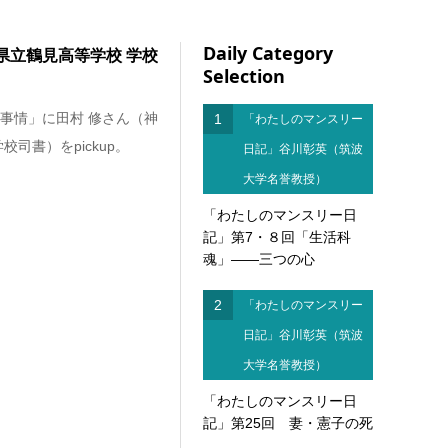
Daily Category
県立鶴見高等学校 学校
Selection
事情」に田村 修さん（神
1
「わたしのマンスリー
司書）をpickup。
日記」谷川彰英（筑波
大学名誉教授）
「わたしのマンスリー日
記」第7・８回「生活科
魂」――三つの心
2
「わたしのマンスリー
日記」谷川彰英（筑波
大学名誉教授）
「わたしのマンスリー日
記」第25回 妻・憲子の死