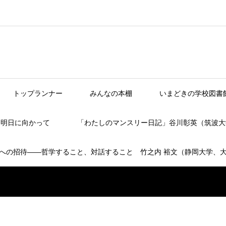
トップランナー
みんなの本棚
いまどきの学校図書
】明日に向かって
「わたしのマンスリー日記」谷川彰英（筑波大
への招待――哲学すること、対話すること 竹之内 裕文（静岡大学、