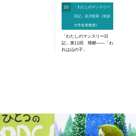
10
「わたしのマンスリー
日記」谷川彰英（筑波
大学名誉教授）
「わたしのマンスリー日
記」第11回 帰郷――「わ
れは山の子」