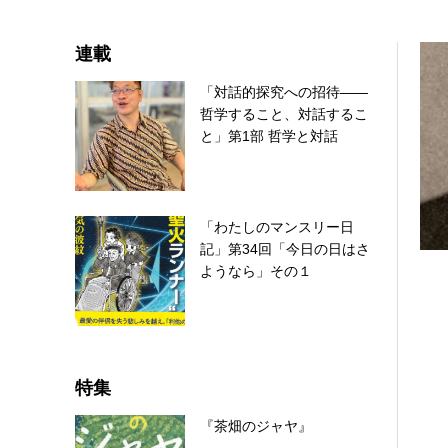
連載
「対話的探究への招待――
哲学すること、対話するこ
と」第1部 哲学と対話
「わたしのマンスリー日
記」第34回「今日の日はさ
ようなら」その１
特集
『茶畑のジャヤ』