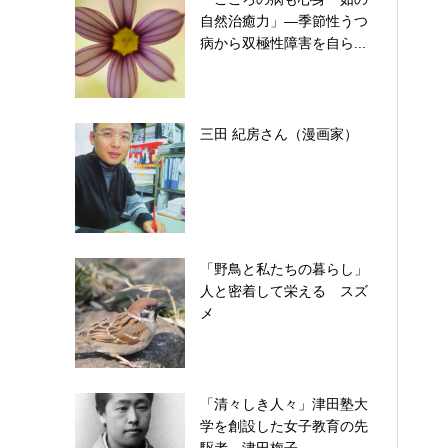
自然治癒力」―季節性うつ
病から双極性障害を自ら...
三田 紀房さん（漫画家）
「野鳥と私たちの暮らし」
人と密着して栄える スズ
メ
「清々しき人々」津田塾大
学を創設した女子教育の先