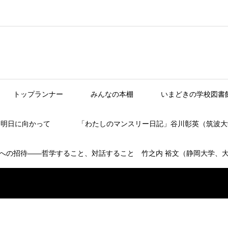
トップランナー
みんなの本棚
いまどきの学校図書
】明日に向かって
「わたしのマンスリー日記」谷川彰英（筑波大
への招待――哲学すること、対話すること 竹之内 裕文（静岡大学、