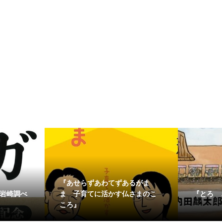
『あせらずあわてずあるがま
 岩崎調べ
『とろ 
ま 子育てに活かす仏さまのこ
ころ』