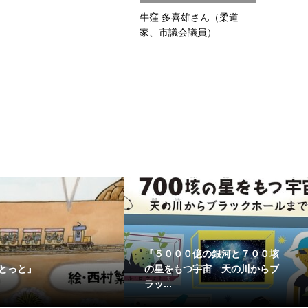
牛窪 多喜雄さん（柔道
家、市議会議員）
『５０００億の銀河と７００垓
とっと』
の星をもつ宇宙 天の川からブ
ラッ...