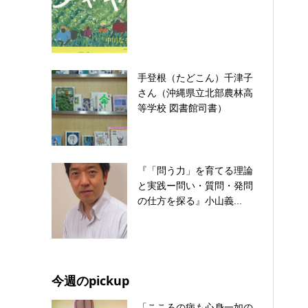
手登根（たどこん）千津子
さん（沖縄県立北部農林高
等学校 図書館司書）
『「問う力」を育てる理論
と実践ー問い・質問・発問
の仕方を探る』小山義...
今週のpickup
「こころの病も心身一如の