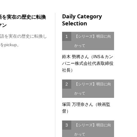
Daily Category
語を実在の歴史に転換
Selection
マン
語を実在の歴史に転換し
1
【シリーズ】明日に向
ickup。
かって
鈴木 勢將さん（INS＆カン
パニー株式会社代表取締役
社長）
2
【シリーズ】明日に向
かって
塚田 万理奈さん（映画監
督）
3
【シリーズ】明日に向
かって