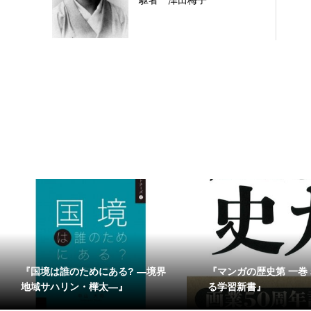
駆者 津田梅子
『国境は誰のためにある? ―境界
『マンガの歴史第 一巻
地域サハリン・樺太―』
る学習新書』