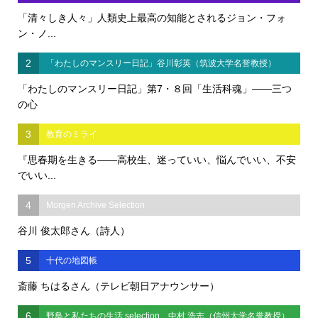
「清々しき人々」人類史上最高の知能とされるジョン・フォ
ン・ノ...
2
「わたしのマンスリー日記」谷川彰英（筑波大学名誉教授）
「わたしのマンスリー日記」第7・８回「生活科魂」――三つ
の心
3
教育のミライ
『思春期を生きる――高校生、迷っていい、悩んでいい、不安
でいい...
4
Morgen Archive Selection
谷川 俊太郎さん（詩人）
5
十代の地図帳
斎藤 ちはるさん（テレビ朝日アナウンサー）
6
野鳥と私たちの生活 selection 中村 浩志（信州大学名誉教授）