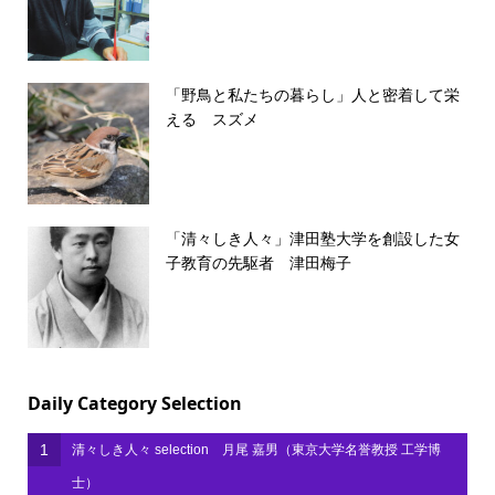
「野鳥と私たちの暮らし」人と密着して栄
える スズメ
「清々しき人々」津田塾大学を創設した女
子教育の先駆者 津田梅子
Daily Category Selection
1
清々しき人々 selection 月尾 嘉男（東京大学名誉教授 工学博
士）