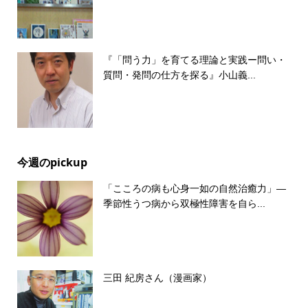
『「問う力」を育てる理論と実践ー問い・
質問・発問の仕方を探る』小山義...
今週のpickup
「こころの病も心身一如の自然治癒力」―
季節性うつ病から双極性障害を自ら...
三田 紀房さん（漫画家）