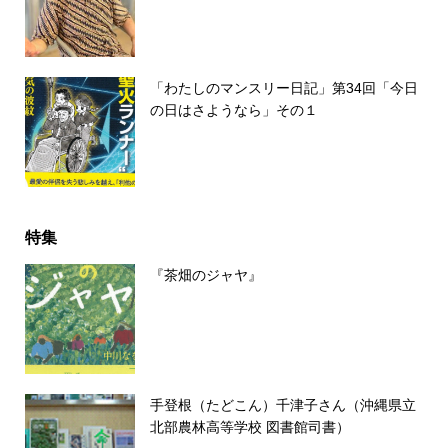
「わたしのマンスリー日記」第34回「今日
の日はさようなら」その１
特集
『茶畑のジャヤ』
手登根（たどこん）千津子さん（沖縄県立
北部農林高等学校 図書館司書）