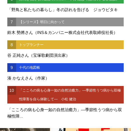
「野鳥と私たちの暮らし」冬の訪れを告げる ジョウビタキ
7
【シリーズ】明日に向かって
鈴木 勢將さん（INS＆カンパニー株式会社代表取締役社長）
8
トップランナー
谷 正純さん（宝塚歌劇団演出家）
9
十代の地図帳
湊 かなえさん（作家）
10
「こころの病も心身一如の自然治癒力」―季節性うつ病から双極
性障害を自ら体験して― 小松 健治
「こころの病も心身一如の自然治癒力」―季節性うつ病から双
極性障...