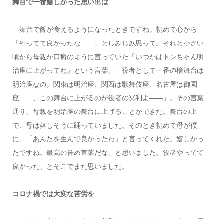
舞台で一番嬉しかった思い出は
舞台で飯が食えるようになったときですね。初めて心から
「やってて良かったな……」としみじみ思って。それと小さい
頃から母親が口癖のように言っていた「いつかはトンちゃん明
治座に上がってね」という言葉。「役者として一番の檜舞台は
明治座なの。関東は明治座、関西は歌舞伎座、名古屋は御園
座……、この舞台に上がるのが役者の冥利よ――」。その言葉
通り、母親を明治座の舞台に上げることができた。舞台の上
で、母は嬉しそうに踊っていました。そのとき初めて母が僕
に、「あんたを生んで良かったわ」と言ってくれた。嬉しかっ
たですね。最高の誉め言葉だな、と思いました。役者やってて
良かった、とそこでまた思いました。
コロナ禍では大変な苦労を