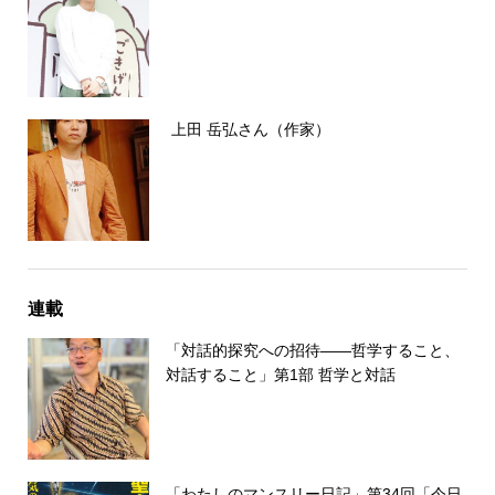
上田 岳弘さん（作家）
連載
「対話的探究への招待――哲学すること、
対話すること」第1部 哲学と対話
「わたしのマンスリー日記」第34回「今日