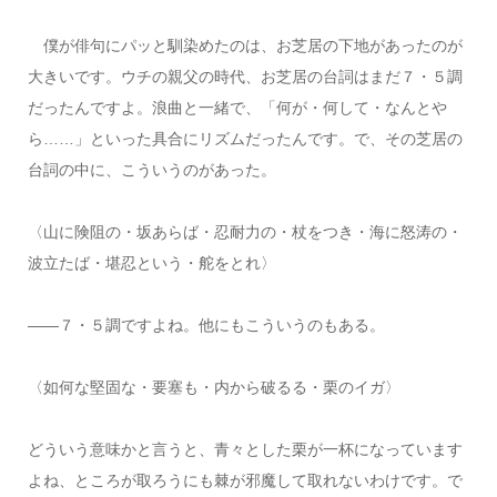
僕が俳句にパッと馴染めたのは、お芝居の下地があったのが
大きいです。ウチの親父の時代、お芝居の台詞はまだ７・５調
だったんですよ。浪曲と一緒で、「何が・何して・なんとや
ら……」といった具合にリズムだったんです。で、その芝居の
台詞の中に、こういうのがあった。
〈山に険阻の・坂あらば・忍耐力の・杖をつき・海に怒涛の・
波立たば・堪忍という・舵をとれ〉
――７・５調ですよね。他にもこういうのもある。
〈如何な堅固な・要塞も・内から破るる・栗のイガ〉
どういう意味かと言うと、青々とした栗が一杯になっています
よね、ところが取ろうにも棘が邪魔して取れないわけです。で