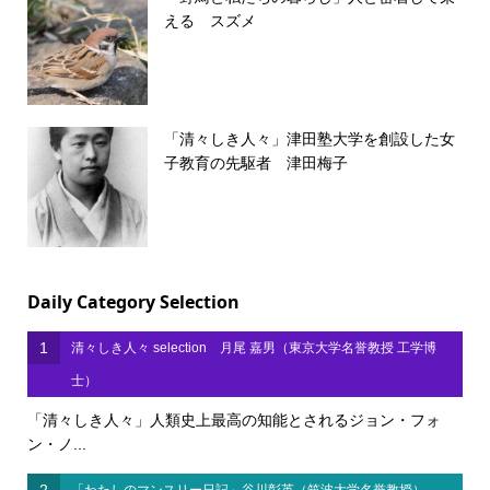
える スズメ
「清々しき人々」津田塾大学を創設した女
子教育の先駆者 津田梅子
Daily Category Selection
1
清々しき人々 selection 月尾 嘉男（東京大学名誉教授 工学博
士）
「清々しき人々」人類史上最高の知能とされるジョン・フォ
ン・ノ...
2
「わたしのマンスリー日記」谷川彰英（筑波大学名誉教授）