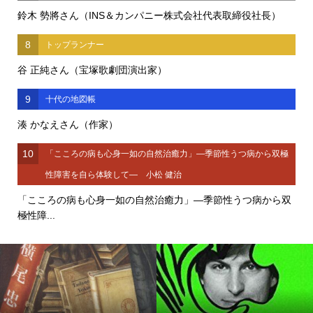
鈴木 勢將さん（INS＆カンパニー株式会社代表取締役社長）
8
トップランナー
谷 正純さん（宝塚歌劇団演出家）
9
十代の地図帳
湊 かなえさん（作家）
10
「こころの病も心身一如の自然治癒力」―季節性うつ病から双極
性障害を自ら体験して― 小松 健治
「こころの病も心身一如の自然治癒力」―季節性うつ病から双
極性障...