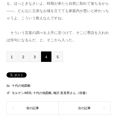
も、ほっときなさいよ。時期が来たら自然に割れて落ちるから
――。どんなに立派なお城を立てても家庭内が悪いと終わっち
ゃうよ、こういう教えなんですね。
そういう言葉の調べを上手に見つけて、そこに季語を入れれ
ば俳句になるんだ、と。そこから入った。
1
2
3
4
5
十代の地図帳
モルゲンWEB
,
十代の地図帳
,
梅沢 富美男さん（俳優）