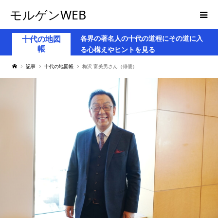
モルゲンWEB
各界の著名人の十代の道程にその道に入
十代の地図
帳
る心構えやヒントを見る
記事
十代の地図帳
梅沢 富美男さん（俳優）