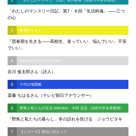
「わたしのマンスリー日記」第7・８回「生活科魂」――三つ
の心
3
教育のミライ
『思春期を生きる――高校生、迷っていい、悩んでいい、不安
でいい...
4
Morgen Archive Selection
谷川 俊太郎さん（詩人）
5
十代の地図帳
斎藤 ちはるさん（テレビ朝日アナウンサー）
6
野鳥と私たちの生活 selection 中村 浩志（信州大学名誉教授）
「野鳥と私たちの暮らし」冬の訪れを告げる ジョウビタキ
7
【シリーズ】明日に向かって