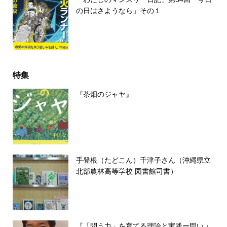
の日はさようなら」その１
特集
『茶畑のジャヤ』
手登根（たどこん）千津子さん（沖縄県立
北部農林高等学校 図書館司書）
『「問う力」を育てる理論と実践ー問い・