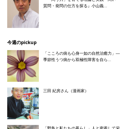
質問・発問の仕方を探る』小山義...
今週のpickup
「こころの病も心身一如の自然治癒力」―
季節性うつ病から双極性障害を自ら...
三田 紀房さん（漫画家）
「野鳥と私たちの暮らし」人と密着して栄