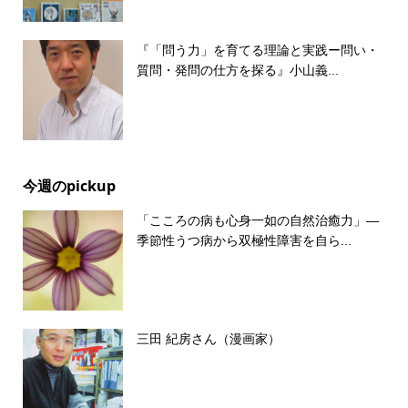
『「問う力」を育てる理論と実践ー問い・
質問・発問の仕方を探る』小山義...
今週のpickup
「こころの病も心身一如の自然治癒力」―
季節性うつ病から双極性障害を自ら...
三田 紀房さん（漫画家）