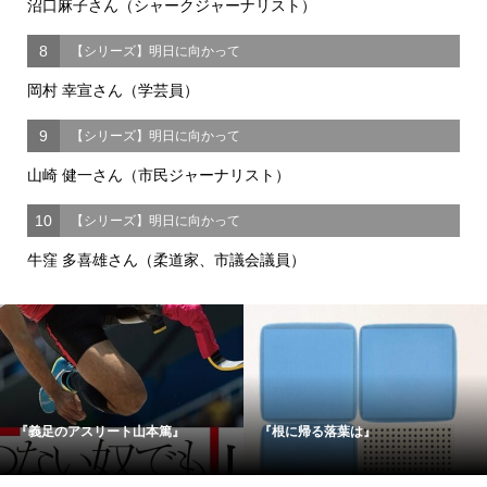
沼口麻子さん（シャークジャーナリスト）
8
【シリーズ】明日に向かって
岡村 幸宣さん（学芸員）
9
【シリーズ】明日に向かって
山崎 健一さん（市民ジャーナリスト）
10
【シリーズ】明日に向かって
牛窪 多喜雄さん（柔道家、市議会議員）
『義足のアスリート山本篤』
『根に帰る落葉は』