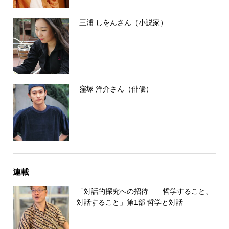
三浦 しをんさん（小説家）
窪塚 洋介さん（俳優）
連載
「対話的探究への招待――哲学すること、
対話すること」第1部 哲学と対話