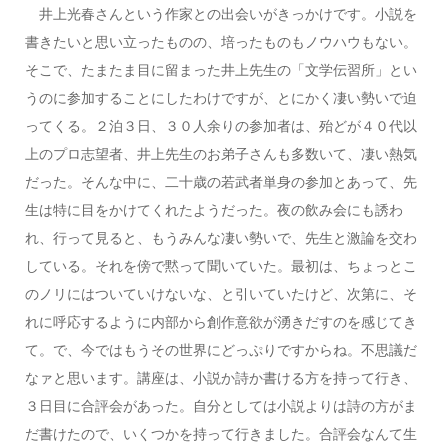
井上光春さんという作家との出会いがきっかけです。小説を
書きたいと思い立ったものの、培ったものもノウハウもない。
そこで、たまたま目に留まった井上先生の「文学伝習所」とい
うのに参加することにしたわけですが、とにかく凄い勢いで迫
ってくる。２泊３日、３０人余りの参加者は、殆どが４０代以
上のプロ志望者、井上先生のお弟子さんも多数いて、凄い熱気
だった。そんな中に、二十歳の若武者単身の参加とあって、先
生は特に目をかけてくれたようだった。夜の飲み会にも誘わ
れ、行って見ると、もうみんな凄い勢いで、先生と激論を交わ
している。それを傍で黙って聞いていた。最初は、ちょっとこ
のノリにはついていけないな、と引いていたけど、次第に、そ
れに呼応するように内部から創作意欲が湧きだすのを感じてき
て。で、今ではもうその世界にどっぷりですからね。不思議だ
なァと思います。講座は、小説か詩か書ける方を持って行き、
３日目に合評会があった。自分としては小説よりは詩の方がま
だ書けたので、いくつかを持って行きました。合評会なんて生