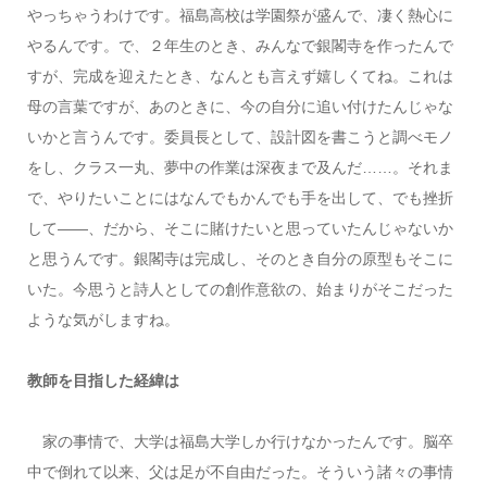
やっちゃうわけです。福島高校は学園祭が盛んで、凄く熱心に
やるんです。で、２年生のとき、みんなで銀閣寺を作ったんで
すが、完成を迎えたとき、なんとも言えず嬉しくてね。これは
母の言葉ですが、あのときに、今の自分に追い付けたんじゃな
いかと言うんです。委員長として、設計図を書こうと調べモノ
をし、クラス一丸、夢中の作業は深夜まで及んだ……。それま
で、やりたいことにはなんでもかんでも手を出して、でも挫折
して――、だから、そこに賭けたいと思っていたんじゃないか
と思うんです。銀閣寺は完成し、そのとき自分の原型もそこに
いた。今思うと詩人としての創作意欲の、始まりがそこだった
ような気がしますね。
教師を目指した経緯は
家の事情で、大学は福島大学しか行けなかったんです。脳卒
中で倒れて以来、父は足が不自由だった。そういう諸々の事情