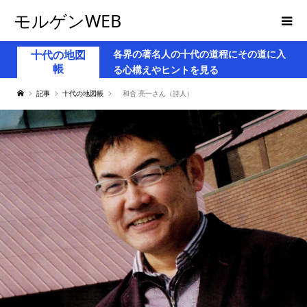
モルゲンWEB
各界の著名人の十代の道程にその道に入
十代の地図
帳
る心構えやヒントを見る
記事
十代の地図帳
和合 亮一さん（詩人）