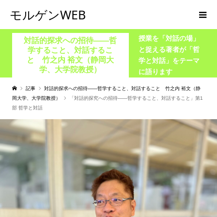
モルゲンWEB
授業を「対話の場」
対話的探求への招待――哲
と捉える著者が「哲
学すること、対話するこ
と 竹之内 裕文（静岡大
学と対話」をテーマ
学、大学院教授）
に語ります
記事
対話的探求への招待――哲学すること、対話すること 竹之内 裕文（静
岡大学、大学院教授）
「対話的探究への招待――哲学すること、対話すること」第1
部 哲学と対話