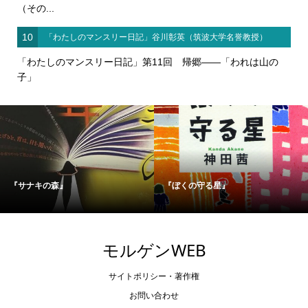
（その...
10
「わたしのマンスリー日記」谷川彰英（筑波大学名誉教授）
「わたしのマンスリー日記」第11回 帰郷――「われは山の
子」
『サナキの森』
『ぼくの守る星』
モルゲンWEB
サイトポリシー・著作権
お問い合わせ