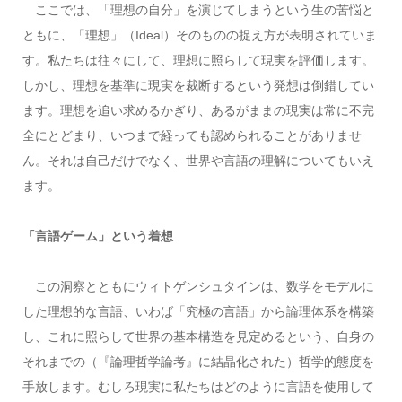
ここでは、「理想の自分」を演じてしまうという生の苦悩と
ともに、「理想」（Ideal）そのものの捉え方が表明されていま
す。私たちは往々にして、理想に照らして現実を評価します。
しかし、理想を基準に現実を裁断するという発想は倒錯してい
ます。理想を追い求めるかぎり、あるがままの現実は常に不完
全にとどまり、いつまで経っても認められることがありませ
ん。それは自己だけでなく、世界や言語の理解についてもいえ
ます。
「言語ゲーム」という着想
この洞察とともにウィトゲンシュタインは、数学をモデルに
した理想的な言語、いわば「究極の言語」から論理体系を構築
し、これに照らして世界の基本構造を見定めるという、自身の
それまでの（『論理哲学論考』に結晶化された）哲学的態度を
手放します。むしろ現実に私たちはどのように言語を使用して