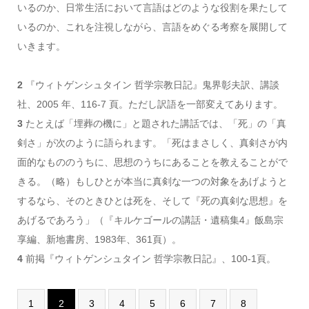
いるのか、日常生活において言語はどのような役割を果たして
いるのか、これを注視しながら、言語をめぐる考察を展開して
いきます。
2
『ウィトゲンシュタイン 哲学宗教日記』鬼界彰夫訳、講談
社、2005 年、116-7 頁。ただし訳語を一部変えてあります。
3
たとえば「埋葬の機に」と題された講話では、「死」の「真
剣さ」が次のように語られます。「死はまさしく、真剣さが内
面的なもののうちに、思想のうちにあることを教えることがで
きる。（略）もしひとが本当に真剣な一つの対象をあげようと
するなら、そのときひとは死を、そして『死の真剣な思想』を
あげるであろう」（『キルケゴールの講話・遺稿集4』飯島宗
享編、新地書房、1983年、361頁）。
4
前掲『ウィトゲンシュタイン 哲学宗教日記』、100-1頁。
1
2
3
4
5
6
7
8