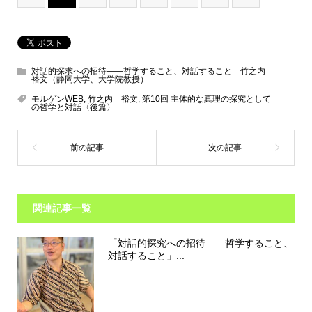
対話的探求への招待――哲学すること、対話すること 竹之内
裕文（静岡大学、大学院教授）
モルゲンWEB
,
竹之内 裕文
,
第10回 主体的な真理の探究として
の哲学と対話〈後篇〉
関連記事一覧
「対話的探究への招待――哲学すること、
対話すること」...